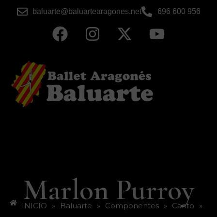
baluarte@baluartearagones.net
696 600 956
Marlon Purroy
INICIO
»
Baluarte
»
Componentes
»
Canto
»