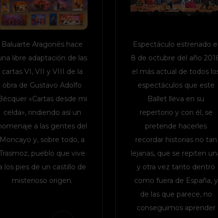
Baluarte Aragonés hace
Espectáculo estrenado e
una libre adaptación de las
8 de octubre del año 2016
cartas VI, VII y VIII de la
el más actual de todos lo
obra de Gustavo Adolfo
espectáculos que este
Bécquer «Cartas desde mi
Ballet lleva en su
celda», rindiendo así un
repertorio y con él, se
homenaje a las gentes del
pretende hacerles
Moncayo y, sobre todo, a
recordar historias no tan
Trasmoz, pueblo que vive
lejanas, que se repiten un
a los pies de un castillo de
y otra vez tanto dentro
misterioso origen.
como fuera de España, y
de las que parece, no
conseguimos aprender