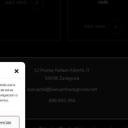
nada.
MÁS INFO
MÁS INFO
C/ Poeta Rafael Alberti, 11
50018 Zaragoza
okies para
baluarte@baluartearagones.net
 de estas
avegación o
696 600 956
iento,
rencias