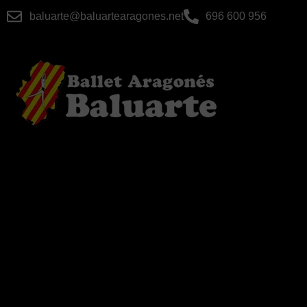
baluarte@baluartearagones.net
696 600 956